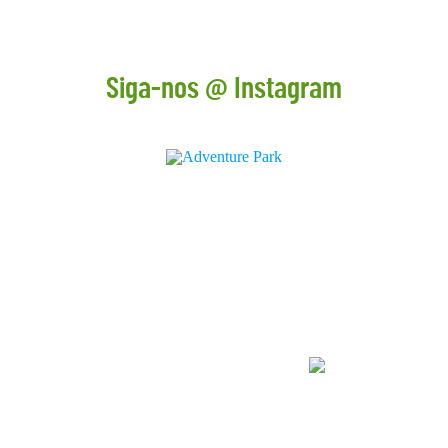
Siga-nos @ Instagram
CONTACTOS
+ 351 211 519 400
geral@adventurepark.pt
comercial@adventurepark.pt
REDES SOCIAIS