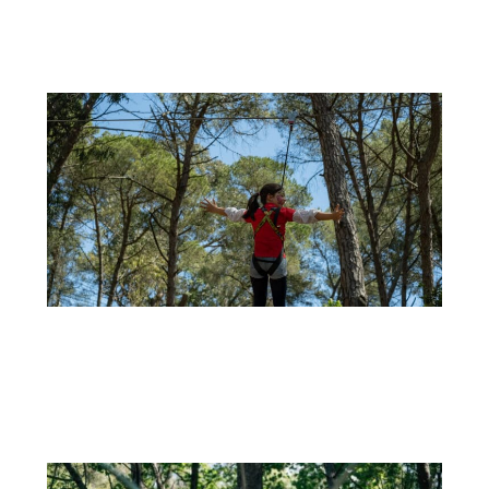
LASER TAG: A NOVA AVENTURA DO ADVENTURE PARK
O Adventure Park está sempre à procura de novas formas...
+
29 DE SETEMBRO
CELEBRE O ANIVERSÁRIO DO SEU FILHO NO ADVENTURE PARK: DIVERSÃO AO AR LIVRE
DURANTE TODO O ANO!
Se procura uma maneira inesquecível de celebrar o aniversário do...
+