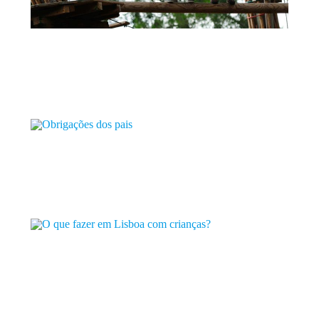
16 DE DEZEMBRO
COMEMORAR 10 ANOS
É uma alegria enorme comemorarmos 10 anos! Foi um desafio...
+
26 DE OUTUBRO
OBRIGAÇÕES DOS PAIS
As crianças que vivem em contacto com a natureza têm...
+
16 DE OUTUBRO
O QUE FAZER EM LISBOA COM CRIANÇAS?
O Adventure Park é um parque aventura que está localizado...
+