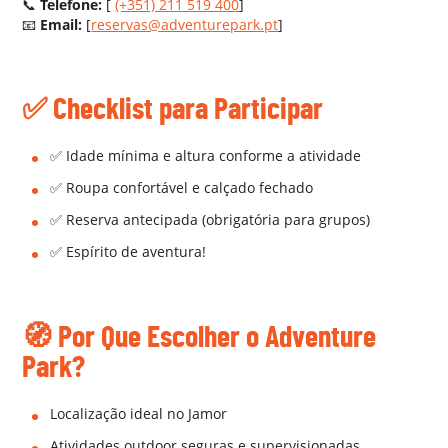
📞
Telefone:
[
(+351) 211 519 400
]
📧
Email:
[
reservas@adventurepark.pt
]
AA
✅
Checklist para Participar
✅ Idade mínima e altura conforme a atividade
✅ Roupa confortável e calçado fechado
✅ Reserva antecipada (obrigatória para grupos)
✅ Espírito de aventura!
AA
🧭
Por Que Escolher o Adventure
Park?
Localização ideal no Jamor
Atividades outdoor seguras e supervisionadas