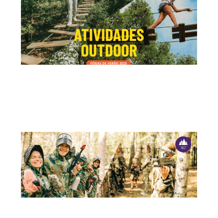
15 DE JULHO
ATIVIDADES OUTDOOR – ADVENTURE PARK É O LOCAL IDEAL!
As férias escolares são sempre uma oportunidade perfeita para
desligar...
+
11 DE ABRIL