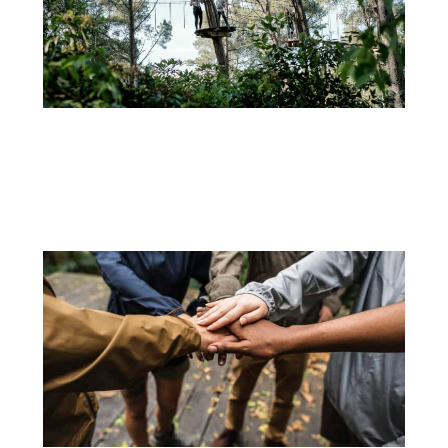
29 DE AGOSTO
EXPLORANDO A NATUREZA E O ESPÍRITO DE EQUIPE: A AVENTURA DO ARBORISMO EM
FAMÍLIA E EM GRUPO NO ADVENTURE PARK
Quando se trata de sair da rotina e mergulhar na...
+