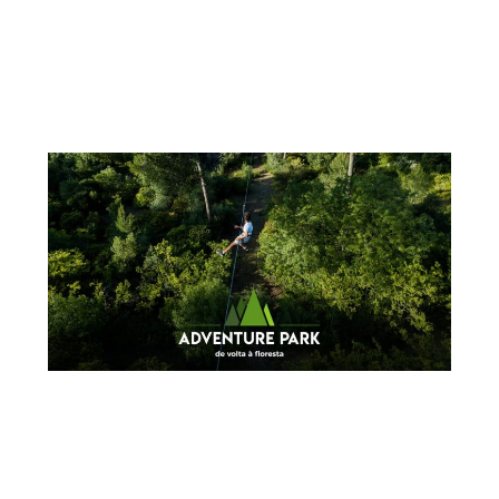
1 DE JUNHO
ATIVIDADES DE TEAM BUILDING PARA AUMENTAR A PRODUTIVIDADE
Manter as equipas motivadas é fundamental para o sucesso de
qualquer...
+
11 DE FEVEREIRO
O ADVENTURE PARK NA IMPRENSA
Nos últimos tempos tem saído varias noticias do Adventure Park...
+