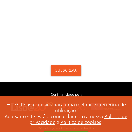
POLÍTICA DE PRIVACIDADE
POLÍTICA DE COOKIES
Receba descontos exclusivos, novidades,
campanhas e histórias para inspirar a viver a
vida de forma
aventureira!
SUBSCREVA
Confinanciado por:
Este site usa cookies para uma melhor experiência de
utilização.
Ao usar o site está a concordar com a nossa
Politica de
privacidade
e
Politica de cookies
.
Webdesign & Development by DG