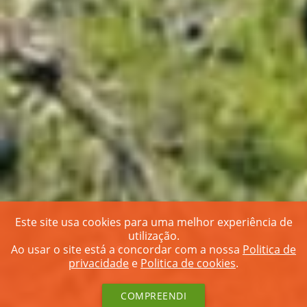
Este site usa cookies para uma melhor experiência de
utilização.
Ao usar o site está a concordar com a nossa
Politica de
privacidade
e
Politica de cookies
.
COMPREENDI