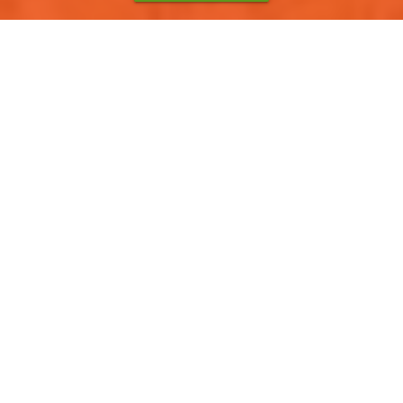
BEM VINDO AO ADVENTURE PARK
O
arborismo
é uma experiência de
aventura ao ar livre
inigualável.
Cheia de adrenalina, leva as pessoas para fora da sua zona de
conforto e é uma ótima
atividade outdoor
para crianças,
famílias,
festas de aniversário, despedidas de solteiro, atividades em
grupo de amigos, visitas de estudo, festas de empresas
e
formação de equipas. Faça uma emocionante viagem de 2 a 3 horas
através da floresta. Enfrente os
obstáculos fixados em
plataformas nas copas das árvores
, explore as árvores a partir de
uma nova perspetiva e voe em várias linhas de slides a partir de
alturas excitantes.